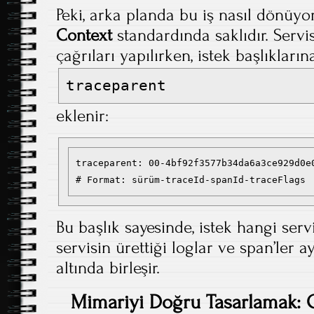
Peki, arka planda bu iş nasıl dönüyor
Context
standardında saklıdır. Serv
çağrıları yapılırken, istek başlıkları
traceparent
eklenir:
traceparent: 00-4bf92f3577b34da6a3ce929d0e0
# Format: sürüm-traceId-spanId-traceFlags
Bu başlık sayesinde, istek hangi servi
servisin ürettiği loglar ve span’ler a
altında birleşir.
Mimariyi Doğru Tasarlamak: C