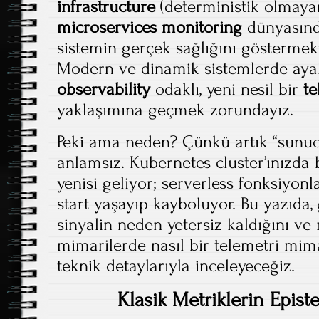
infrastructure
(deterministik olmaya
microservices monitoring
dünyasında
sistemin gerçek sağlığını göstermekt
Modern ve dinamik sistemlerde ayak
observability
odaklı, yeni nesil bir
te
yaklaşımına geçmek zorundayız.
Peki ama neden? Çünkü artık “sunuc
anlamsız. Kubernetes cluster’ınızda 
yenisi geliyor; serverless fonksiyonl
start yaşayıp kayboluyor. Bu yazıda, 
sinyalin neden yetersiz kaldığını ve
mimarilerde nasıl bir telemetri mim
teknik detaylarıyla inceleyeceğiz.
Klasik Metriklerin Epis