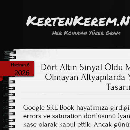
KertenKerem.
Her Konudan Yüzer Gram
Dört Altın Sinyal Öldü 
Haziran 6
2026
Olmayan Altyapılarda Y
Tasar
Google SRE Book hayatımıza girdiğind
errors ve saturation dörtlüsünü (ya
kase olarak kabul ettik. Ancak gü