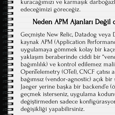
kuracağımızı ve karmaşık darboğazla
edeceğimizi göreceğiz.
Neden APM Ajanları Değil
Geçmişte New Relic, Datadog veya D
kaynak APM (Application Performanc
uygulamaya gömmek kolay bir kaçı
yaklaşım beraberinde ciddi bir “vend
bağımlılık) ve kontrol edilemez maliye
OpenTelemetry (OTel), CNCF çatısı alt
bağımsız (vendor-agnostic) açık bir 
Jaeger yerine başka bir backend’e 
geçmek isterseniz, uygulama kodunuz
değiştirmeden sadece konfigürasyo
değişikliği yapabilirsiniz.