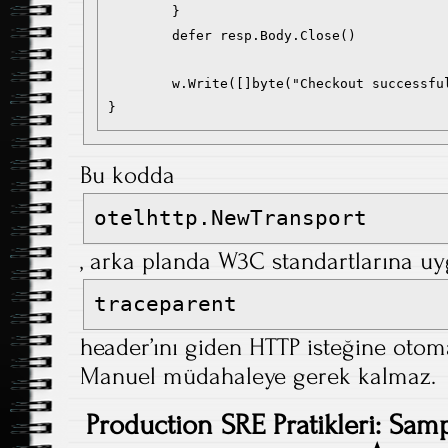
	}

	defer resp.Body.Close()

	w.Write([]byte("Checkout successful"))

}
Bu kodda
otelhttp.NewTransport
, arka planda W3C standartlarına u
traceparent
header’ını giden HTTP isteğine otoma
Manuel müdahaleye gerek kalmaz.
Production SRE Pratikleri: Sam