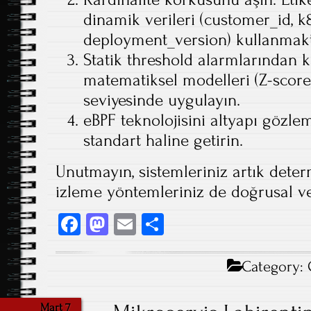
dinamik verileri (customer_id, 
deployment_version) kullanmak
Statik threshold alarmlarından ka
matematiksel modelleri (Z-scor
seviyesinde uygulayın.
eBPF teknolojisini altyapı gözleml
standart haline getirin.
Unutmayın, sistemleriniz artık determ
izleme yöntemleriniz de doğrusal v
Fa
M
E
S
ce
as
m
ha
b
to
ail
re
Category:
o
d
Mart 7