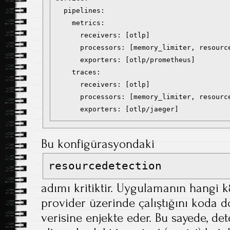
  pipelines:

    metrics:

      receivers: [otlp]

      processors: [memory_limiter, resource
      exporters: [otlp/prometheus]

    traces:

      receivers: [otlp]

      processors: [memory_limiter, resource
Bu konfigürasyondaki
resourcedetection
adımı kritiktir. Uygulamanın hangi 
provider üzerinde çalıştığını koda
verisine enjekte eder. Bu sayede, de