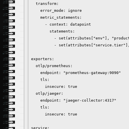
  transform:

    error_mode: ignore

    metric_statements:

      - context: datapoint

        statements:

          - set(attributes["env"], "product
          - set(attributes["service.tier"]
exporters:

  otlp/prometheus:

    endpoint: "prometheus-gateway:9090"

    tls:

      insecure: true

  otlp/jaeger:

    endpoint: "jaeger-collector:4317"

    tls:

      insecure: true

service:
