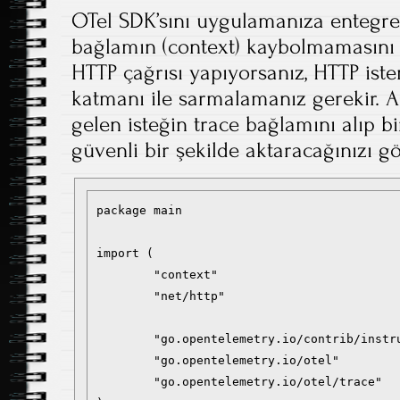
OTel SDK’sını uygulamanıza entegre 
bağlamın (context) kaybolmamasını s
HTTP çağrısı yapıyorsanız, HTTP iste
katmanı ile sarmalamanız gerekir. 
gelen isteğin trace bağlamını alıp bi
güvenli bir şekilde aktaracağınızı gö
package main

import (

	"context"

	"net/http"

	"go.opentelemetry.io/contrib/instrumentation/net/http/otelhttp"

	"go.opentelemetry.io/otel"

	"go.opentelemetry.io/otel/trace"
