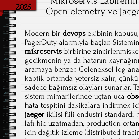
ok
o
Mikroservis Labirent
2025
n
OpenTelemetry ve Jaeger
Modern bir
devops
ekibinin kabusu,
PagerDuty alarmıyla başlar. Sistemin
mikroservis
birbirine zincirlenmişk
gecikmenin ya da hatanın kaynağın
aramaya benzer. Geleneksel log anali
kaotik ortamda yetersiz kalır; çünkü
sadece bağımsız olayları sunarlar.
sistem mimarilerinde uçtan uca
obs
hata tespitini dakikalara indirmek i
jaeger
ikilisi fiili endüstri standardı
lafı hiç uzatmadan, production ortam
için dağıtık izleme (distributed tracin