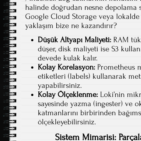
halinde doğrudan nesne depolama se
Google Cloud Storage veya lokalde 
yaklaşım bize ne kazandırır?
Düşük Altyapı Maliyeti:
RAM tüke
düşer, disk maliyeti ise S3 kull
devede kulak kalır.
Kolay Korelasyon:
Prometheus me
etiketleri (labels) kullanarak met
yapabilirsiniz.
Kolay Ölçeklenme:
Loki’nin mik
sayesinde yazma (ingester) ve o
katmanlarını birbirinden bağıms
ölçekleyebilirsiniz.
Sistem Mimarisi: Parçala