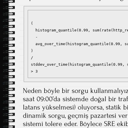
(

  histogram_quantile(0.99, sum(rate(http_r
  -

  avg_over_time(histogram_quantile(0.99, s
)

/

stddev_over_time(histogram_quantile(0.99, 
Neden böyle bir sorgu kullanmalıyı
saat 09:00’da sistemde doğal bir trafi
latans yükselmesi) oluyorsa, statik bi
dinamik sorgu, geçmiş pazartesi ver
sistemi tolere eder. Böylece SRE ekib