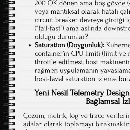
200 OK dönen ama boş gövde (
veya mantıksal olarak hatalı çal
circuit breaker devreye girdiği i
(“fail-fast”) ama aslında downst
olduğu durumlar?
Saturation (Doygunluk):
Kuberne
container’ın CPU limiti (limit ve
throttle edilmesi, host makinen
rağmen uygulamanın yavaşlamas
host-level saturation izleme bu
Yeni Nesil Telemetry Design
Bağlamsal İ
Çözüm, metrik, log ve trace verileri
adalar olarak toplamayı bırakmaktı