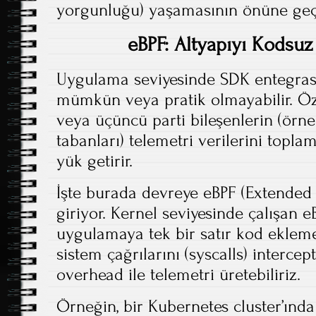
yorgunluğu) yaşamasının önüne geçi
eBPF: Altyapıyı Kods
Uygulama seviyesinde SDK entegr
mümkün veya pratik olmayabilir. Öze
veya üçüncü parti bileşenlerin (örne
tabanları) telemetri verilerini topl
yük getirir.
İşte burada devreye eBPF (Extended B
giriyor. Kernel seviyesinde çalışan 
uygulamaya tek bir satır kod ekleme
sistem çağrılarını (syscalls) interce
overhead ile telemetri üretebiliriz.
Örneğin, bir Kubernetes cluster’ınd