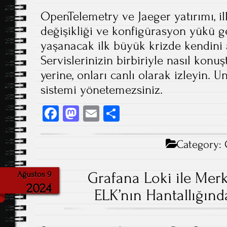
OpenTelemetry ve Jaeger yatırımı, 
değişikliği ve konfigürasyon yükü ge
yaşanacak ilk büyük krizde kendini 
Servislerinizin birbiriyle nasıl ko
yerine, onları canlı olarak izleyin. 
sistemi yönetemezsiniz.
Fa
M
E
S
ce
as
m
ha
b
to
ail
re
Category:
o
d
ok
o
Grafana Loki ile Merk
Ağustos 9
2024
n
ELK’nın Hantallığınd