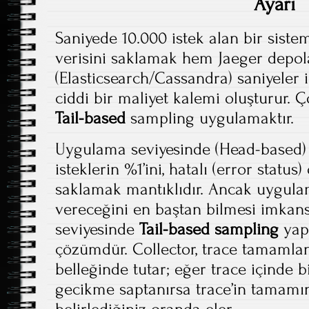
Ayarı
Saniyede 10.000 istek alan bir sistem
verisini saklamak hem Jaeger depol
(Elasticsearch/Cassandra) saniyeler
ciddi bir maliyet kalemi oluşturur.
Tail-based
sampling uygulamaktır.
Uygulama seviyesinde (Head-based) 
isteklerin %1’ini, hatalı (error status
saklamak mantıklıdır. Ancak uygulam
vereceğini en baştan bilmesi imkans
seviyesinde
Tail-based sampling
yap
çözümdür. Collector, trace tamamla
belleğinde tutar; eğer trace içinde 
gecikme saptanırsa trace’in tamamını
belirlediğiniz oranda eler.