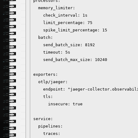
processors:

  memory_limiter:

    check_interval: 1s

    limit_percentage: 75

    spike_limit_percentage: 15

  batch:

    send_batch_size: 8192

    timeout: 5s

    send_batch_max_size: 10240

exporters:

  otlp/jaeger:

    endpoint: "jaeger-collector.observabili
    tls:

      insecure: true

service:

  pipelines:

    traces:
