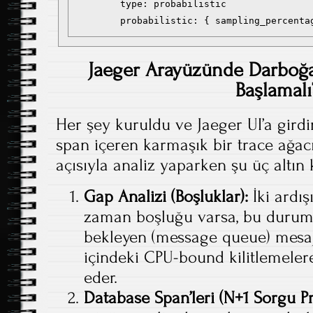
        type: probabilistic

        probabilistic: { sampling_percenta
Jaeger Arayüzünde Darboğa
Başlamalı
Her şey kuruldu ve Jaeger UI’a gird
span içeren karmaşık bir trace ağac
açısıyla analiz yaparken şu üç altın
Gap Analizi (Boşluklar):
İki ardış
zaman boşluğu varsa, bu durum
bekleyen (message queue) mesa
içindeki CPU-bound kilitlemeler
eder.
Database Span’leri (N+1 Sorgu P