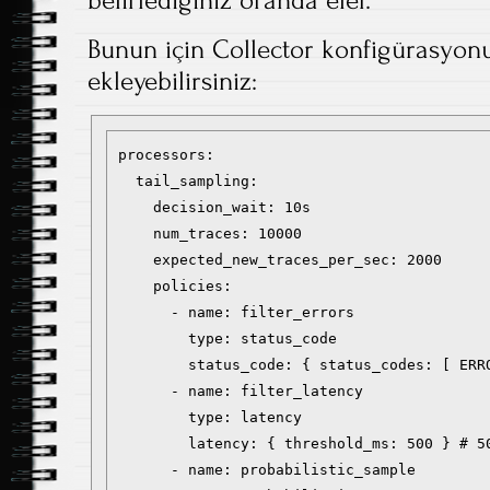
Bunun için Collector konfigürasyon
ekleyebilirsiniz:
processors:

  tail_sampling:

    decision_wait: 10s

    num_traces: 10000

    expected_new_traces_per_sec: 2000

    policies:

      - name: filter_errors

        type: status_code

        status_code: { status_codes: [ ERRO
      - name: filter_latency

        type: latency

        latency: { threshold_ms: 500 } # 50
      - name: probabilistic_sample
