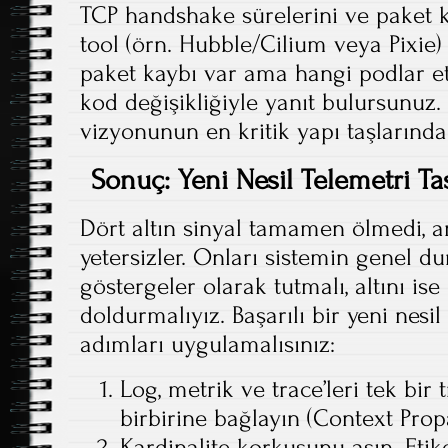
TCP handshake sürelerini ve paket ka
tool (örn. Hubble/Cilium veya Pixie) 
paket kaybı var ama hangi podlar etk
kod değişikliğiyle yanıt bulursunuz
vizyonunun en kritik yapı taşlarından
Sonuç: Yeni Nesil Telemetri Tas
Dört altın sinyal tamamen ölmedi, an
yetersizler. Onları sistemin genel 
göstergeler olarak tutmalı, altını is
doldurmalıyız. Başarılı bir yeni nesil
adımları uygulamalısınız:
Log, metrik ve trace’leri tek bir 
birbirine bağlayın (Context Prop
Kardinalite korkusunu aşın. Etike