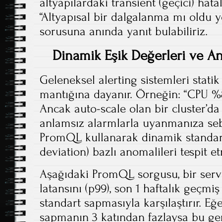
altyapılardaki transient (geçici) hat
“Altyapısal bir dalgalanma mı oldu 
sorusuna anında yanıt bulabiliriz.
Dinamik Eşik Değerleri ve A
Geleneksel alerting sistemleri statik
mantığına dayanır. Örneğin: “CPU %8
Ancak auto-scale olan bir cluster’da
anlamsız alarmlarla uyanmanıza seb
PromQL kullanarak dinamik standar
deviation) bazlı anomalileri tespit et
Aşağıdaki PromQL sorgusu, bir serv
latansını (p99), son 1 haftalık geçmi
standart sapmasıyla karşılaştırır. Eğ
sapmanın 3 katından fazlaysa bu ger