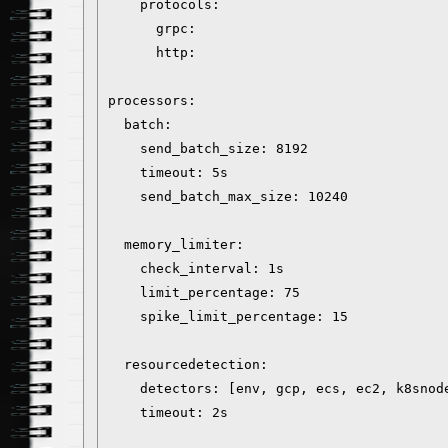
    protocols:

      grpc:

      http:

processors:

  batch:

    send_batch_size: 8192

    timeout: 5s

    send_batch_max_size: 10240

  memory_limiter:

    check_interval: 1s

    limit_percentage: 75

    spike_limit_percentage: 15

  resourcedetection:

    detectors: [env, gcp, ecs, ec2, k8snode
    timeout: 2s
