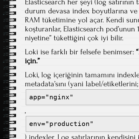
Elasticsearch her şeyi (log satırının
durum devasa index boyutlarına ve 
RAM tüketimine yol açar. Kendi sun
koşturanlar, Elasticsearch pod’unun 
niyetine” tükettiğini çok iyi bilir.
Loki ise farklı bir felsefe benimser:
için.”
Loki, log içeriğinin tamamını index
metadata’sını (yani label/etiketlerini
app="nginx"
,
env="production"
) indexler. Log satırlarının kendisini 