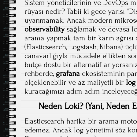
Sistem yöneticilerinin ve DevOps m
rüyası nedir? Tabii ki gece yarısı “Di
uyanmamak. Ancak modern mikrose
observability
sağlamak ve devasa log
arama yapmak tam bir karın ağrısı ol
(Elasticsearch, Logstash, Kibana) üç
canavarlığıyla mücadele ettikten son
bütçe dostu bir alternatif arıyorsanı
rehberde,
grafana
ekosisteminin par
ölçeklenebilir ve az maliyetli bir
lo
kuracağımızı adım adım inceleyeceğ
Neden Loki? (Yani, Neden El
Elasticsearch harika bir arama mot
edemez. Ancak log yönetimi söz ko