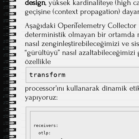
design
, yüksek kardinaliteye (high c
geçişine (context propagation) dayan
Aşağıdaki OpenTelemetry Collector 
deterministik olmayan bir ortamda m
nasıl zenginleştirebileceğimizi ve s
“gürültüyü” nasıl azaltabileceğimizi 
özellikle
transform
processor’ını kullanarak dinamik et
yapıyoruz:
receivers:

  otlp:
