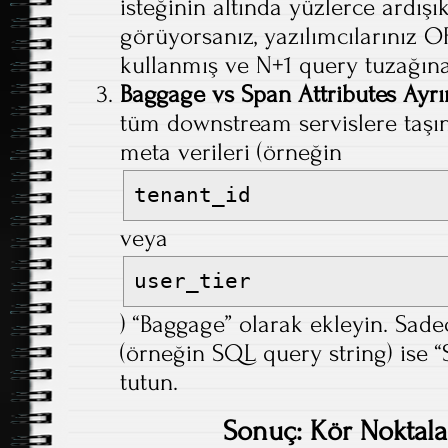
isteğinin altında yüzlerce ardış
görüyorsanız, yazılımcılarınız 
kullanmış ve N+1 query tuzağın
Baggage vs Span Attributes Ayrı
tüm downstream servislere taşınm
meta verileri (örneğin
tenant_id
veya
user_tier
) “Baggage” olarak ekleyin. Sadec
(örneğin SQL query string) ise “
tutun.
Sonuç: Kör Noktala