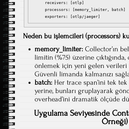
      receivers: [otlp]

      processors: [memory_limiter, batch]

      exporters: [otlp/jaeger]
Neden bu işlemcileri (processors) ku
memory_limiter:
Collector’ın bel
limitin (%75) üzerine çıktığında
önlemek için yeni gelen veriler
Güvenli limanda kalmanızı sağla
batch:
Her trace span’ini tek t
yerine, bunları gruplayarak gön
overhead’ini dramatik ölçüde dü
Uygulama Seviyesinde Cont
Örneği)