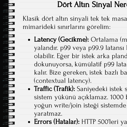
Dört Altın Sinyal Ner
Klasik dört altın sinyali tek tek ma
mimarideki sınırlarını görelim:
Latency (Gecikme):
Ortalama (me
yalandır. p99 veya p99.9 latansı 
olabilir. Eğer bir istek arka pla
dokunuyorsa, kümülatif p99 lata
kalır. Bize gereken, istek bazlı
(contextual latency).
Traffic (Trafik):
Saniyedeki istek s
sistem yükünü açıklamaz. 1000 ba
yoğun write/join isteği sistemde 
yaratmaz.
Errors (Hatalar):
HTTP 500’leri ya