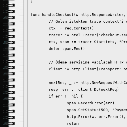
)

func handleCheckout(w http.ResponseWriter, 
	// Gelen istekten trace context'i çıkar ve yeni bir span başlat

	ctx := req.Context()

	tracer := otel.Tracer("checkout-service")

	ctx, span := tracer.Start(ctx, "ProcessPayment", trace.WithSpanKind(trace.SpanKindServer))

	defer span.End()

	// Ödeme servisine yapılacak HTTP çağrısını sarmala

	client := http.Client{Transport: otelhttp.NewTransport(http.DefaultTransport)}

	nextReq, _ := http.NewRequestWithContext(ctx, "POST", "http://payment-service/charge", nil)

	resp, err := client.Do(nextReq)

	if err != nil {

		span.RecordError(err)

		span.SetStatus(500, "Payment initiation failed")

		http.Error(w, err.Error(), http.StatusInternalServerError)

		return
