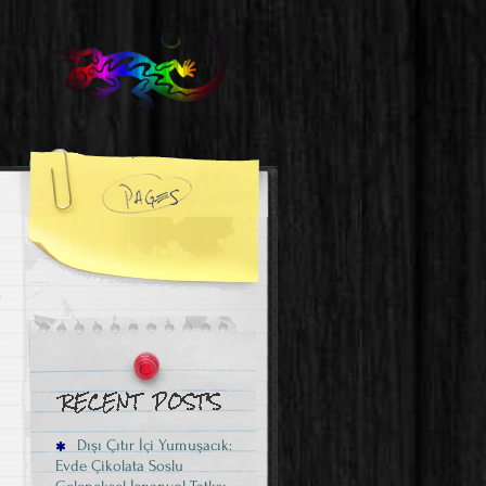
Dışı Çıtır İçi Yumuşacık:
Evde Çikolata Soslu