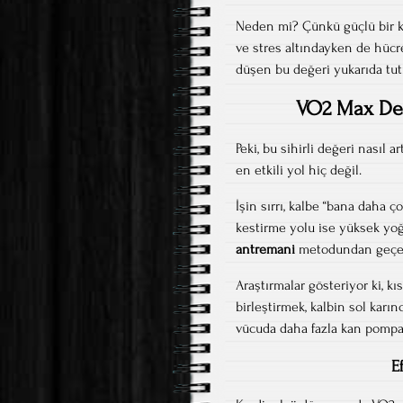
Neden mi? Çünkü güçlü bir ka
ve stres altındayken de hücre
düşen bu değeri yukarıda tut
VO2 Max Değ
Peki, bu sihirli değeri nasıl 
en etkili yol hiç değil.
İşin sırrı, kalbe “bana daha ç
kestirme yolu ise yüksek yoğ
antremani
metodundan geçer
Araştırmalar gösteriyor ki, k
birleştirmek, kalbin sol karı
vücuda daha fazla kan pompa
E