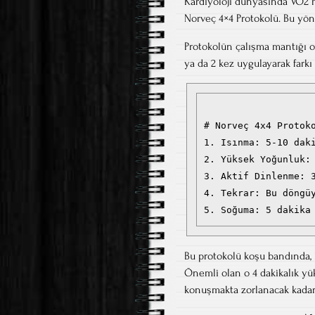
Kardiyoloji dünyasında VO2 m
Norveç 4×4 Protokolü. Bu yön
Protokolün çalışma mantığı ol
ya da 2 kez uygulayarak farkı
# Norveç 4x4 Protoko
1. Isınma: 5-10 daki
2. Yüksek Yoğunluk:
3. Aktif Dinlenme: 3
4. Tekrar: Bu döngüy
Bu protokolü koşu bandında, 
Önemli olan o 4 dakikalık yü
konuşmakta zorlanacak kadar 