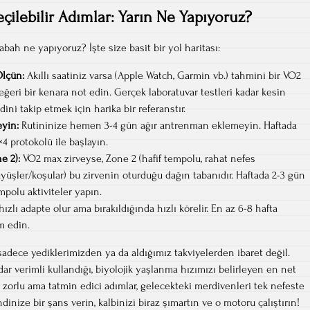
ilebilir Adımlar: Yarın Ne Yapıyoruz?
abah ne yapıyoruz? İşte size basit bir yol haritası:
lçün:
Akıllı saatiniz varsa (Apple Watch, Garmin vb.) tahmini bir VO2
eğeri bir kenara not edin. Gerçek laboratuvar testleri kadar kesin
ini takip etmek için harika bir referanstır.
eyin:
Rutininize hemen 3-4 gün ağır antrenman eklemeyin. Haftada
4 protokolü ile başlayın.
e 2):
VO2 max zirveyse, Zone 2 (hafif tempolu, rahat nefes
üyüşler/koşular) bu zirvenin oturduğu dağın tabanıdır. Haftada 2-3 gün
empolu aktiviteler yapın.
ızlı adapte olur ama bırakıldığında hızlı körelir. En az 6-8 hafta
m edin.
sadece yediklerimizden ya da aldığımız takviyelerden ibaret değil.
r verimli kullandığı, biyolojik yaşlanma hızımızı belirleyen en net
 zorlu ama tatmin edici adımlar, gelecekteki merdivenleri tek nefeste
inize bir şans verin, kalbinizi biraz şımartın ve o motoru çalıştırın!