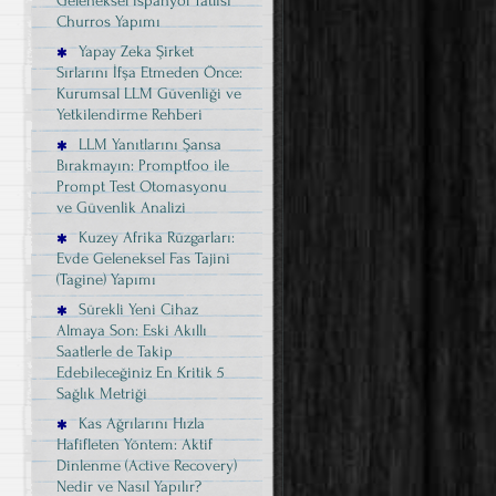
Geleneksel İspanyol Tatlısı
Churros Yapımı
Yapay Zeka Şirket
Sırlarını İfşa Etmeden Önce:
Kurumsal LLM Güvenliği ve
Yetkilendirme Rehberi
LLM Yanıtlarını Şansa
Bırakmayın: Promptfoo ile
Prompt Test Otomasyonu
ve Güvenlik Analizi
Kuzey Afrika Rüzgarları:
Evde Geleneksel Fas Tajini
(Tagine) Yapımı
Sürekli Yeni Cihaz
Almaya Son: Eski Akıllı
Saatlerle de Takip
Edebileceğiniz En Kritik 5
Sağlık Metriği
Kas Ağrılarını Hızla
Hafifleten Yöntem: Aktif
Dinlenme (Active Recovery)
Nedir ve Nasıl Yapılır?