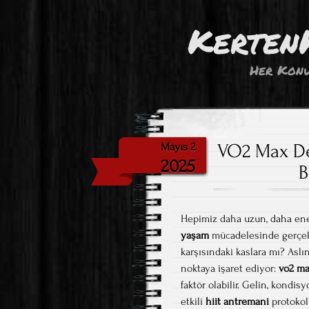
Kerten
Her Konu
VO2 Max Değ
Mayıs 2
2025
B
Hepimiz daha uzun, daha ener
yaşam
mücadelesinde gerçekt
karşısındaki kaslara mı? Asl
noktaya işaret ediyor:
vo2 ma
faktör olabilir. Gelin, kondi
etkili
hiit antremani
protokoll