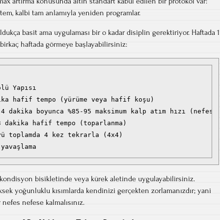
ax artırma konusunda altın standart kabul edilen bir protokol var:
tem, kalbi tam anlamıyla yeniden programlar.
dukça basit ama uygulaması bir o kadar disiplin gerektiriyor. Haftada 1
 birkaç haftada görmeye başlayabilirsiniz:
lü Yapısı

ka hafif tempo (yürüme veya hafif koşu)

 4 dakika boyunca %85-95 maksimum kalp atım hızı (nefes n
 dakika hafif tempo (toparlanma)

ü toplamda 4 kez tekrarla (4x4)

kondisyon bisikletinde veya kürek aletinde uygulayabilirsiniz.
ksek yoğunluklu kısımlarda kendinizi gerçekten zorlamanızdır; yani
nefes nefese kalmalısınız.