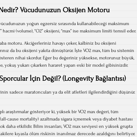
Nedir? Vücudunuzun Oksijen Motoru
 vücudunuzun yoğun egzersiz sırasında kullanabileceği maksimum
V” hacmi (volume), “O2” oksijeni, “max” ise maksimum limiti temsil eder.
ba motoru. Akciğerleriniz havayı çeker, kalbiniz bu oksijeni
rınız da bu oksijeni yakıta dönüştürür. İşte VO2 max, tüm bu sistemin
 gösteren nihai skordur. Eğer bu değeriniz yüksekse, motorunuz büyük,
, yokuş yukarı çıkarken hararet yapan eski bir model gibisinizdir.
orcular İçin Değil? (Longevity Bağlantısı)
in sadece maratoncuları ya da elit atletleri ilgilendirdiğini düşünür.
plı araştırmalar gösteriyor ki, yüksek bir VO2 max değeri, tüm
 (all-cause mortality) azaltmada sigara içmemek veya diyabet hastası
k daha etkilidir. Bilim insanları, VO2 max seviyesi en yüksek grupta
takilere kıyasla ölüm riskinin inanılmaz derecede azaldığını belirtiyor.