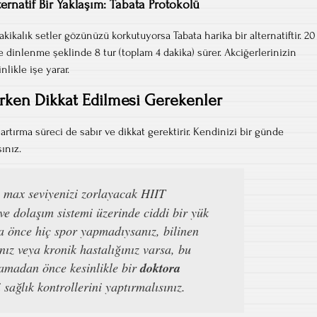
ternatif Bir Yaklaşım: Tabata Protokolü
kikalık setler gözünüzü korkutuyorsa Tabata harika bir alternatiftir. 20
e dinlenme şeklinde 8 tur (toplam 4 dakika) sürer. Akciğerlerinizin
nlikle işe yarar.
rken Dikkat Edilmesi Gerekenler
artırma süreci de sabır ve dikkat gerektirir. Kendinizi bir günde
ınız.
max seviyenizi zorlayacak HIIT
ve dolaşım sistemi üzerinde ciddi bir yük
a önce hiç spor yapmadıysanız, bilinen
ınız veya kronik hastalığınız varsa, bu
amadan önce kesinlikle bir
doktora
 sağlık kontrollerini yaptırmalısınız.