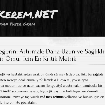
Kerem.NET
dan Yüzer Gram
erini Artırmak: Daha Uzun ve Sağlıklı
ir Ömür İçin En Kritik Metrik
jik ve hastalıklardan uzak bir ömür sürmek istiyoruz. Peki, bu
sağlıklı
en nereye odaklanmalıyız? Tartıdaki kiloya mı, yoksa ayna
ında modern tıp ve uzun yaşam (longevity) araştırmaları bambaşka bir
x nedir
sorusunun cevabı, biyolojik yaşınızı belirleyen en önemli
syonunuzu zirveye taşıyacak
vo2 max artirma
yollarına ve bunun için en
erine birlikte göz atalım.