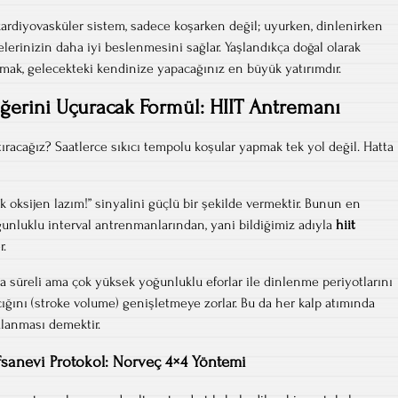
rdiyovasküler sistem, sadece koşarken değil; uyurken, dinlenirken
lerinizin daha iyi beslenmesini sağlar. Yaşlandıkça doğal olarak
mak, gelecekteki kendinize yapacağınız en büyük yatırımdır.
erini Uçuracak Formül: HIIT Antremanı
artıracağız? Saatlerce sıkıcı tempolu koşular yapmak tek yol değil. Hatta
ok oksijen lazım!” sinyalini güçlü bir şekilde vermektir. Bunun en
unluklu interval antrenmanlarından, yani bildiğimiz adıyla
hiit
.
ısa süreli ama çok yüksek yoğunluklu eforlar ile dinlenme periyotlarını
ncığını (stroke volume) genişletmeye zorlar. Bu da her kalp atımında
lanması demektir.
fsanevi Protokol: Norveç 4×4 Yöntemi