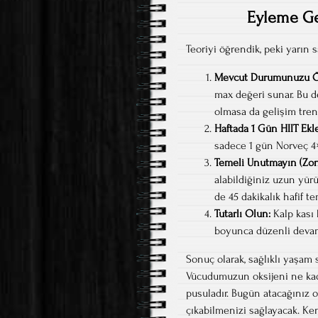
Eyleme Geç
Teoriyi öğrendik, peki yarın s
Mevcut Durumunuzu Ö
max değeri sunar. Bu d
olmasa da gelişim trend
Haftada 1 Gün HIIT Ekl
sadece 1 gün Norveç 4×
Temeli Unutmayın (Zon
alabildiğiniz uzun yür
de 45 dakikalık hafif t
Tutarlı Olun:
Kalp kası h
boyunca düzenli deva
Sonuç olarak, sağlıklı yaşam 
Vücudumuzun oksijeni ne kada
pusuladır. Bugün atacağınız o
çıkabilmenizi sağlayacak. Kend