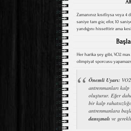
Al
Zamanınız kısıtlıysa veya 4 da
saniye tam güç efor, 10 saniy
yandığını hissettirir ama kesi
Başla
Her harika şey gibi, VO2 max 
olimpiyat sporcusu yapamazs
Önemli Uyarı:
VO2 
antrenmanları kalp 
oluşturur. Eğer dah
bir kalp rahatsızlığ
antrenmanlara başl
danışmalı
ve gerekli