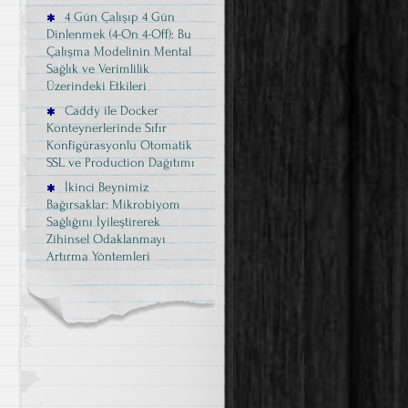
4 Gün Çalışıp 4 Gün
Dinlenmek (4-On 4-Off): Bu
Çalışma Modelinin Mental
Sağlık ve Verimlilik
Üzerindeki Etkileri
Caddy ile Docker
Konteynerlerinde Sıfır
Konfigürasyonlu Otomatik
SSL ve Production Dağıtımı
İkinci Beynimiz
Bağırsaklar: Mikrobiyom
Sağlığını İyileştirerek
Zihinsel Odaklanmayı
Artırma Yöntemleri