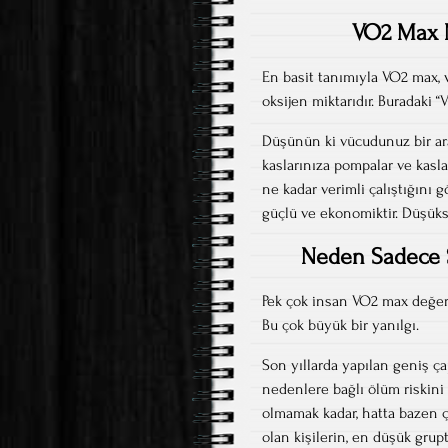
VO2 Max 
En basit tanımıyla VO2 max,
oksijen miktarıdır. Buradaki “
Düşünün ki vücudunuz bir ara
kaslarınıza pompalar ve kasla
ne kadar verimli çalıştığını
güçlü ve ekonomiktir. Düşükse
Neden Sadece Sp
Pek çok insan VO2 max değerin
Bu çok büyük bir yanılgı.
Son yıllarda yapılan geniş ça
nedenlere bağlı ölüm riskini
olmamak kadar, hatta bazen ço
olan kişilerin, en düşük grup